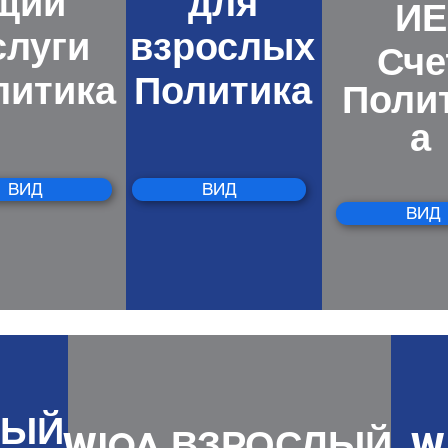
щий
для
ИЕ
слуги
взрослых
Сче
Поли
литика
Политика
а
ВИД
ВИД
ВИД
ЛЫЙ