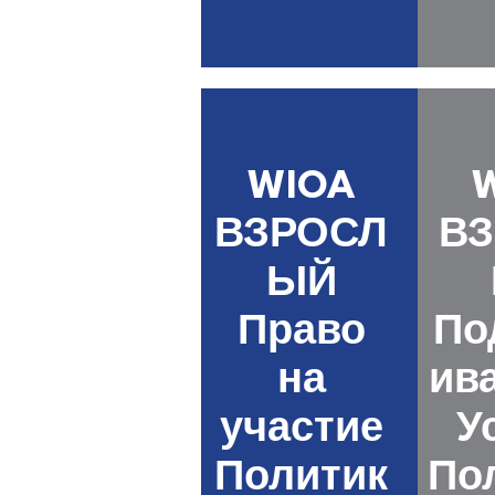
WIOA
ВЗРОСЛ
В
ЫЙ
Право
По
на
ив
участие
У
Политик
По