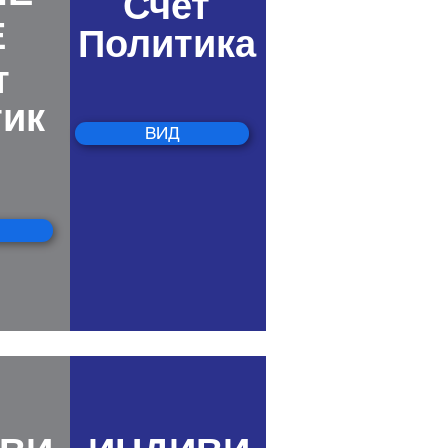
Счет
Политика
Е
т
тик
ВИД