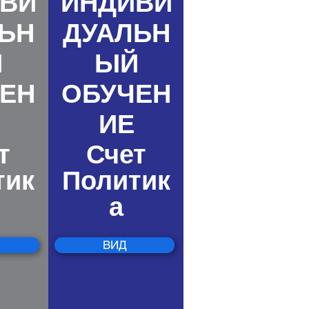
ВИ
ИНДИВИ
ЬН
ДУАЛЬН
Й
ЫЙ
ЕН
ОБУЧЕН
ИЕ
т
Счет
тик
Политик
а
ВИД