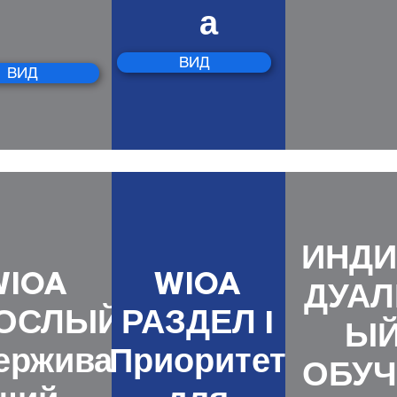
а
ВИД
ВИД
ИНДИ
WIOA
WIOA
ДУАЛ
ОСЛЫЙ
РАЗДЕЛ I
Ы
ерживаю
Приоритет
ОБУЧ