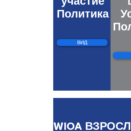
участие
Политика
У
По
ВИД
WIOA ВЗРОС