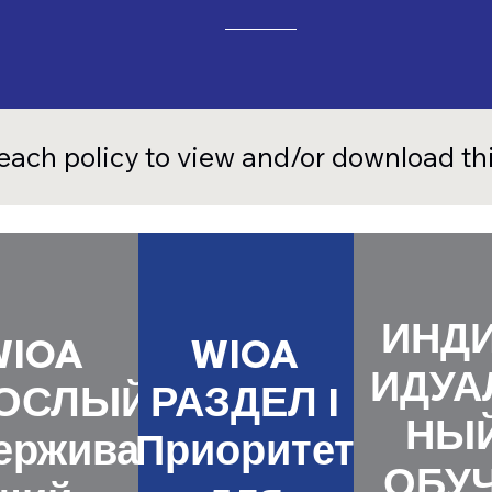
 each policy to view and/or download t
ИНД
WIOA
WIOA
ИДУА
ОСЛЫЙ
РАЗДЕЛ I
НЫ
ерживаю
Приоритет
ОБУ