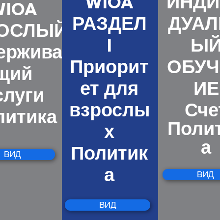
WIOA
ИНДИ
WIOA
РАЗДЕЛ
ДУАЛ
ОСЛЫЙ
I
Ы
ерживаю
Приорит
ОБУЧ
щий
ет для
ИЕ
слуги
Сче
взрослы
литика
Поли
х
а
Политик
ВИД
а
ВИД
ВИД