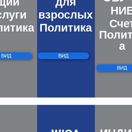
щий
для
НИ
слуги
взрослых
Сче
литика
Политика
Поли
а
ВИД
ВИД
ВИД