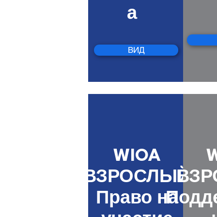
а
ВИД
WIOA
ВЗРОСЛЫЙ
ВЗР
Право на
Подд