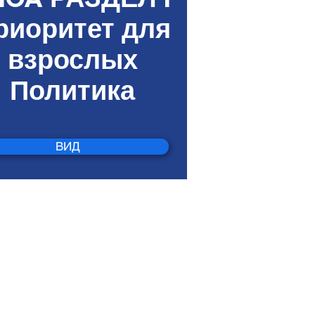
IOA РАЗДЕЛ I
риоритет для
взрослых
Политика
ВИД