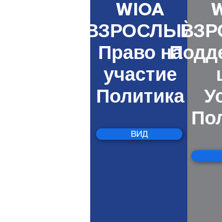
WIOA
ВЗРОСЛЫЙ
ВЗР
Право на
Подд
участие
Политика
У
По
ВИД