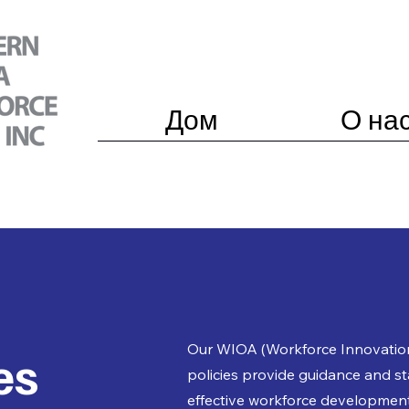
Дом
О на
Our WIOA (Workforce Innovatio
es
policies provide guidance and s
effective workforce development