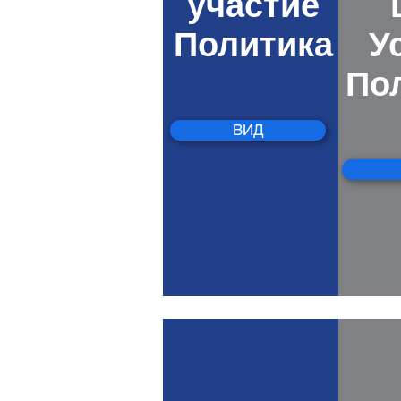
участие
Политика
У
По
ВИД