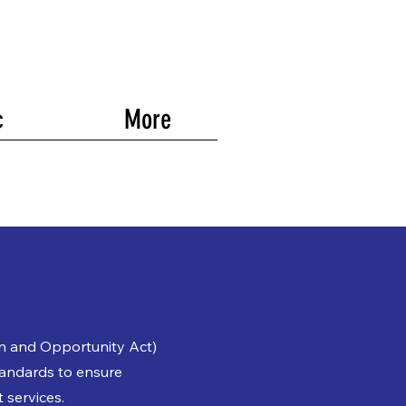
с
More
n and Opportunity Act)
tandards to ensure
 services.