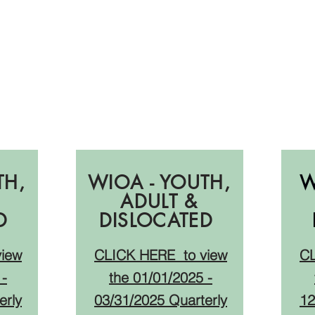
PY23:
за
О
Отчеты за
Q3
TH,
WIOA - YOUTH,
W
ADULT &
ED
DISLOCATED
view
CLICK HERE
to view
C
 -
the 01
/01/2025 -
erly
03/31/2025
Quarterly
12