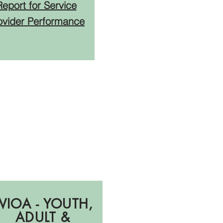
Report for Service
ovider Performance
PY23:
Отчеты за
Q3
WIOA - YOUTH,
ADULT &