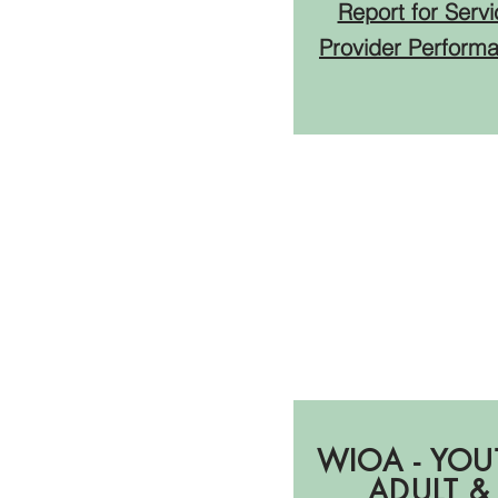
Report for Servi
Provider Perform
PY23:
Отчеты 
Q3
WIOA - YOU
ADULT &