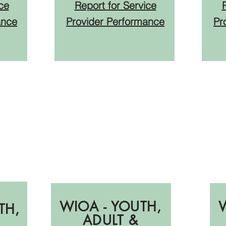
ce
Report for Service
ance
Provider Performance
Pr
PY23:
за
Отчеты за
Q3
WIOA - YOUTH,
TH,
ADULT &