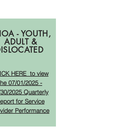
Q3
OA - YOUTH,
ADULT &
DISLOCATED
ICK HERE
to view
the 07
/01/2025 -
/30/2025
Quarterly
eport for Service
vider Performance