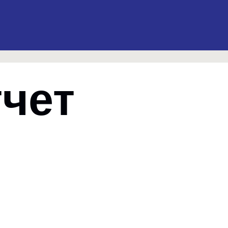
чет
PY23:
Отчеты за