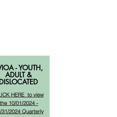
PY23:
тчеты за
Q3
IOA - YOUTH,
ADULT &
DISLOCATED​
LICK HERE
to view
the 10
/01/2024 -
/31/2024
Quarterly