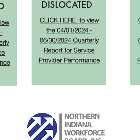
DISLOCATED
ED
CLICK HERE
to view
iew
the 04
/01/2024 -
-
06/30/2024
Quarterly
erly
Report for Service
ce
Provider Performance
ance