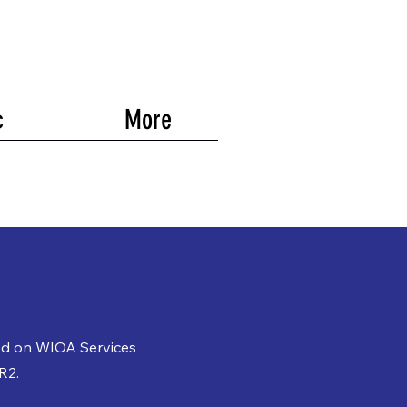
с
More
ed on WIOA Services
R2.