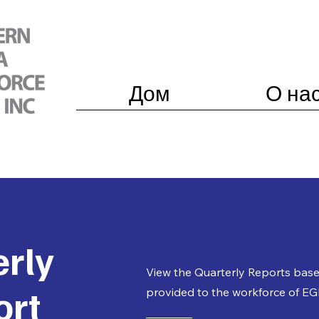
Дом
О на
rly
View the Quarterly Reports bas
ort
provided to the workforce of EG