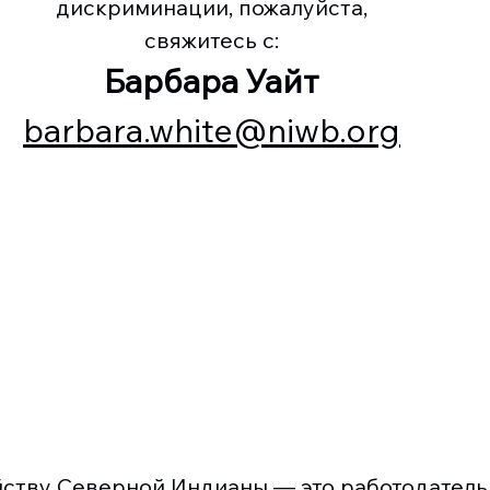
дискриминации, пожалуйста,
свяжитесь с:
Барбара Уайт
barbara.white@niwb.org
йству Северной Индианы — это работодател