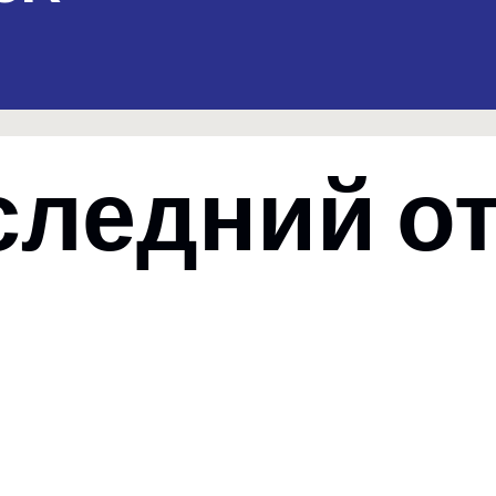
следний от
PY23:
за
Отчеты за