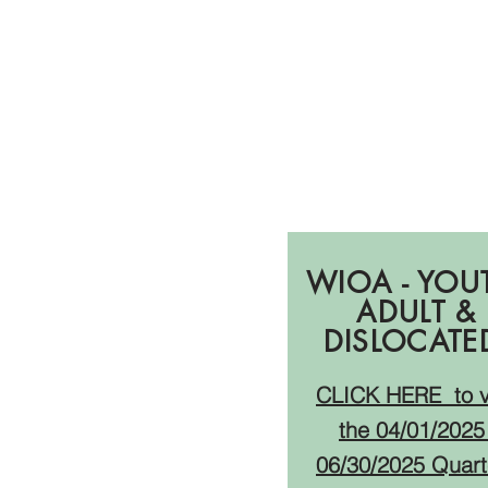
PY23:
Отчеты 
Q3
WIOA - YOU
ADULT &
DISLOCAT
CLICK HERE
to 
the 04
/01/2025
06/30/2025
Quart