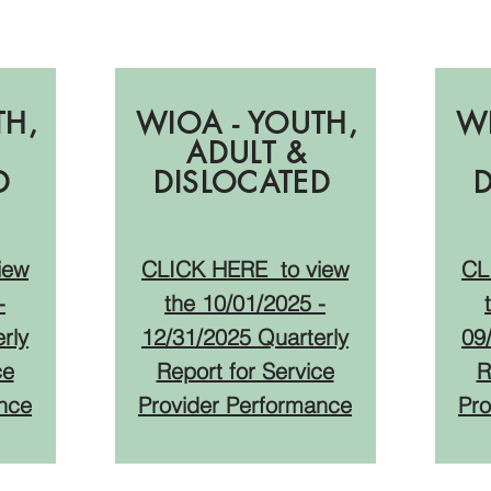
Q3
TH,
WIOA - YOUTH,
WI
ADULT &
ED
DISLOCATED
iew
CLICK HERE
to view
CL
-
the 10
/01/2025 -
rly
12/31/2025
Quarterly
09
ce
Report for Service
R
nce
Provider Performance
Pro