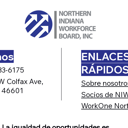
nos
ENLACE
RÁPIDO
33-6175
W Colfax Ave,
Sobre nosotro
N 46601
Socios de NI
WorkOne Nort
La igualdad de oportunidades es