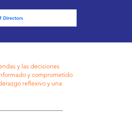
f Directors
endas y las decisiones
 informado y comprometido
derazgo reflexivo y una