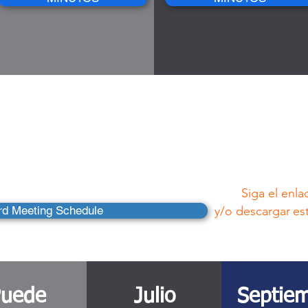
 de la Junta
iva 2025
Siga el enla
rd Meeting Schedule
y/o descargar
es
Puede
Julio
Septie