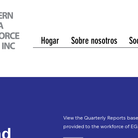
Hogar
Sobre nosotros
So
View the Quarterly Reports bas
nd
provided to the workforce of EG