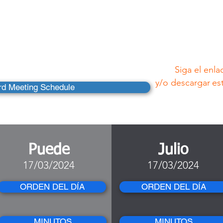
 de la Junta
iva 2025
Siga el enla
y/o descargar
es
rd Meeting Schedule
Puede
Julio
17/03/2024
17/03/2024
ORDEN DEL DÍA
ORDEN DEL DÍA
MINUTOS
MINUTOS