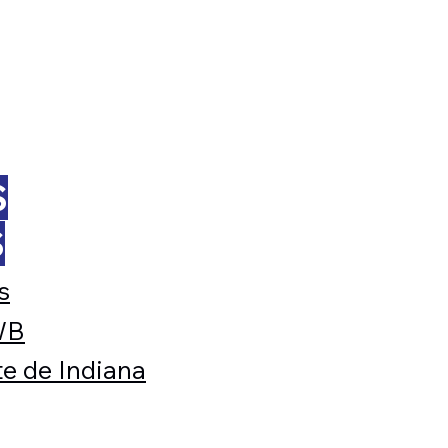
S
S
s
WB
e de Indiana