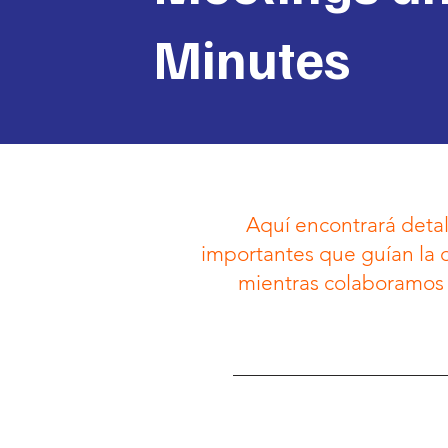
Minutes
Aquí encontrará detal
importantes que guían la
mientras colaboramos p