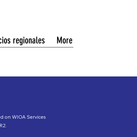
cios regionales
More
ed on WIOA Services
R2.